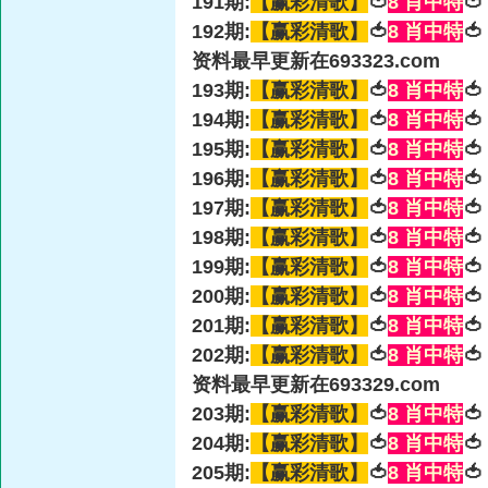
191期:
【赢彩清歌】
🍅
8 肖中特

192期:
【赢彩清歌】
🍅
8 肖中特

资料最早更新在693323.com
193期:
【赢彩清歌】
🍅
8 肖中特

194期:
【赢彩清歌】
🍅
8 肖中特

195期:
【赢彩清歌】
🍅
8 肖中特

196期:
【赢彩清歌】
🍅
8 肖中特

197期:
【赢彩清歌】
🍅
8 肖中特

198期:
【赢彩清歌】
🍅
8 肖中特

199期:
【赢彩清歌】
🍅
8 肖中特

200期:
【赢彩清歌】
🍅
8 肖中特

201期:
【赢彩清歌】
🍅
8 肖中特

202期:
【赢彩清歌】
🍅
8 肖中特

资料最早更新在693329.com
203期:
【赢彩清歌】
🍅
8 肖中特

204期:
【赢彩清歌】
🍅
8 肖中特

205期:
【赢彩清歌】
🍅
8 肖中特
