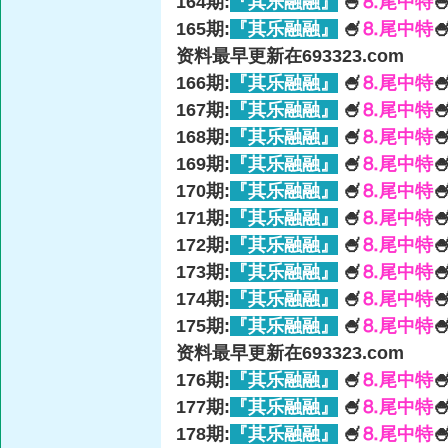
164期:
『其乐融融』
🍧
⒏尾中特

165期:
『其乐融融』
🍧
⒏尾中特

资料最早更新在693323.com
166期:
『其乐融融』
🍧
⒏尾中特

167期:
『其乐融融』
🍧
⒏尾中特

168期:
『其乐融融』
🍧
⒏尾中特

169期:
『其乐融融』
🍧
⒏尾中特

170期:
『其乐融融』
🍧
⒏尾中特

171期:
『其乐融融』
🍧
⒏尾中特

172期:
『其乐融融』
🍧
⒏尾中特

173期:
『其乐融融』
🍧
⒏尾中特

174期:
『其乐融融』
🍧
⒏尾中特

175期:
『其乐融融』
🍧
⒏尾中特

资料最早更新在693323.com
176期:
『其乐融融』
🍧
⒏尾中特

177期:
『其乐融融』
🍧
⒏尾中特

178期:
『其乐融融』
🍧
⒏尾中特
