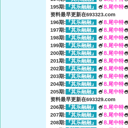
195期:
『其乐融融』
🍧
⒏尾中特

资料最早更新在693323.com
196期:
『其乐融融』
🍧
⒏尾中特

197期:
『其乐融融』
🍧
⒏尾中特

198期:
『其乐融融』
🍧
⒏尾中特

199期:
『其乐融融』
🍧
⒏尾中特

200期:
『其乐融融』
🍧
⒏尾中特

201期:
『其乐融融』
🍧
⒏尾中特

202期:
『其乐融融』
🍧
⒏尾中特

203期:
『其乐融融』
🍧
⒏尾中特

204期:
『其乐融融』
🍧
⒏尾中特

205期:
『其乐融融』
🍧
⒏尾中特

资料最早更新在693329.com
206期:
『其乐融融』
🍧
⒏尾中特

207期:
『其乐融融』
🍧
⒏尾中特

208期:
『其乐融融』
🍧
⒏尾中特
