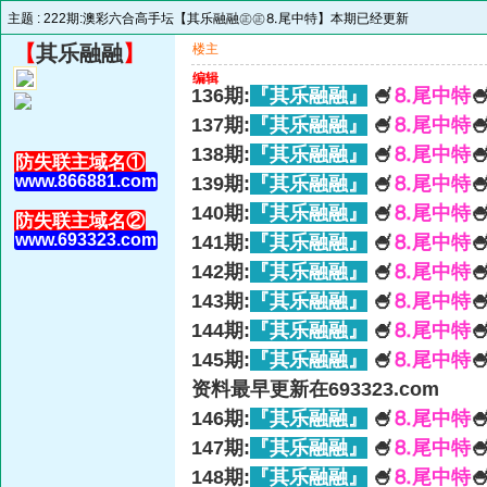
主题 :
222期:澳彩六合高手坛【其乐融融㊣㊣⒏尾中特】本期已经更新
【
其乐融融
】
楼主
编辑
136期:
『其乐融融』
🍧
⒏尾中特

137期:
『其乐融融』
🍧
⒏尾中特

138期:
『其乐融融』
🍧
⒏尾中特

防失联主域名①
www.866881.com
139期:
『其乐融融』
🍧
⒏尾中特

140期:
『其乐融融』
🍧
⒏尾中特

防失联主域名②
www.693323.com
141期:
『其乐融融』
🍧
⒏尾中特

142期:
『其乐融融』
🍧
⒏尾中特

143期:
『其乐融融』
🍧
⒏尾中特

144期:
『其乐融融』
🍧
⒏尾中特

145期:
『其乐融融』
🍧
⒏尾中特

资料最早更新在693323.com
146期:
『其乐融融』
🍧
⒏尾中特

147期:
『其乐融融』
🍧
⒏尾中特

148期:
『其乐融融』
🍧
⒏尾中特
