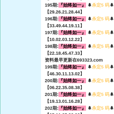
195期:
『始终如一』
🌲
杀定5 码

【29.26.21.28.44】
196期:
『始终如一』
🌲
杀定5 码

【33.49.44.19.11】
197期:
『始终如一』
🌲
杀定5 码

【10.02.03.12.22】
198期:
『始终如一』
🌲
杀定5 码

【22.18.45.47.33】
资料最早更新在693323.com
199期:
『始终如一』
🌲
杀定5 码

【46.30.11.13.02】
200期:
『始终如一』
🌲
杀定5 码

【06.22.35.08.38】
201期:
『始终如一』
🌲
杀定5 码

【19.13.01.16.28】
202期:
『始终如一』
🌲
杀定5 码
