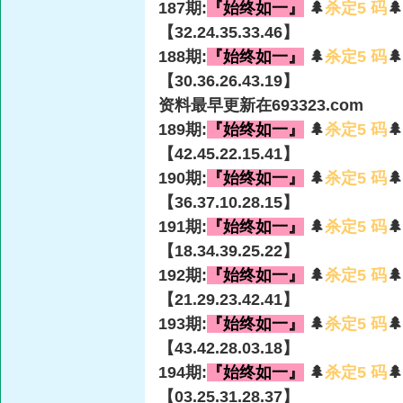
187期:
『始终如一』
🌲
杀定5 码

【32.24.35.33.46】
188期:
『始终如一』
🌲
杀定5 码

【30.36.26.43.19】
资料最早更新在693323.com
189期:
『始终如一』
🌲
杀定5 码

【42.45.22.15.41】
190期:
『始终如一』
🌲
杀定5 码

【36.37.10.28.15】
191期:
『始终如一』
🌲
杀定5 码

【18.34.39.25.22】
192期:
『始终如一』
🌲
杀定5 码

【21.29.23.42.41】
193期:
『始终如一』
🌲
杀定5 码

【43.42.28.03.18】
194期:
『始终如一』
🌲
杀定5 码

【03.25.31.28.37】