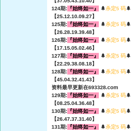
【37.05.43.10.40】
124期:
『始终如一』
🌲
杀定5 码

【25.12.10.09.27】
125期:
『始终如一』
🌲
杀定5 码

【26.28.19.39.48】
126期:
『始终如一』
🌲
杀定5 码

【17.15.05.02.46】
127期:
『始终如一』
🌲
杀定5 码

【22.29.38.08.18】
128期:
『始终如一』
🌲
杀定5 码

【45.04.32.41.43】
资料最早更新在693328.com
129期:
『始终如一』
🌲
杀定5 码

【08.25.04.36.48】
130期:
『始终如一』
🌲
杀定5 码

【26.47.37.31.40】
131期:
『始终如一』
🌲
杀定5 码
