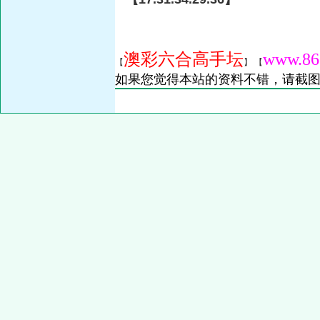
澳彩六合高手坛
www.86
【
】 【
如果您觉得本站的资料不错，请截图