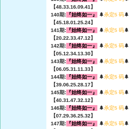
【48.33.16.09.41】
140期:
『始终如一』
🌲
杀定5 码

【45.18.01.25.24】
141期:
『始终如一』
🌲
杀定5 码

【20.22.33.47.12】
142期:
『始终如一』
🌲
杀定5 码

【05.12.34.13.30】
143期:
『始终如一』
🌲
杀定5 码

【06.05.31.11.33】
144期:
『始终如一』
🌲
杀定5 码

【39.06.25.28.17】
145期:
『始终如一』
🌲
杀定5 码

【40.31.47.32.12】
146期:
『始终如一』
🌲
杀定5 码

【07.29.36.25.32】
147期:
『始终如一』
🌲
杀定5 码
