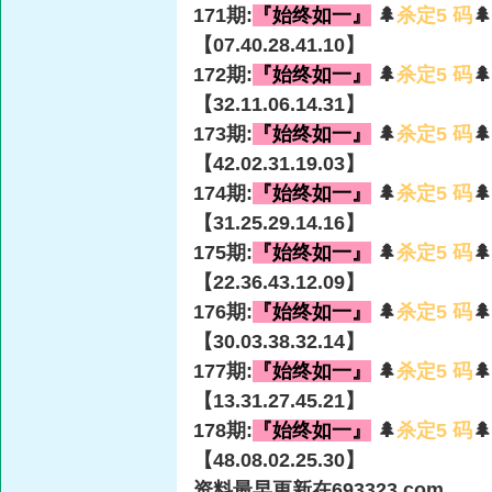
171期:
『始终如一』
🌲
杀定5 码

【07.40.28.41.10】
172期:
『始终如一』
🌲
杀定5 码

【32.11.06.14.31】
173期:
『始终如一』
🌲
杀定5 码

【42.02.31.19.03】
174期:
『始终如一』
🌲
杀定5 码

【31.25.29.14.16】
175期:
『始终如一』
🌲
杀定5 码

【22.36.43.12.09】
176期:
『始终如一』
🌲
杀定5 码

【30.03.38.32.14】
177期:
『始终如一』
🌲
杀定5 码

【13.31.27.45.21】
178期:
『始终如一』
🌲
杀定5 码

【48.08.02.25.30】
资料最早更新在693323.com