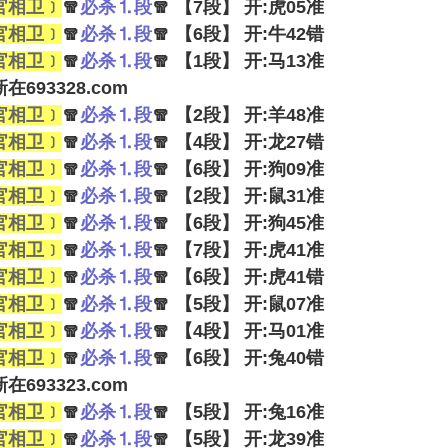
官相卫﹞
🧣
必杀⒈段
🧣 【7段】 开:虎05准
官相卫﹞
🧣
必杀⒈段
🧣 【6段】 开:牛42错
官相卫﹞
🧣
必杀⒈段
🧣 【1段】 开:马13准
693328.com
官相卫﹞
🧣
必杀⒈段
🧣 【2段】 开:羊48准
官相卫﹞
🧣
必杀⒈段
🧣 【4段】 开:龙27错
官相卫﹞
🧣
必杀⒈段
🧣 【6段】 开:狗09准
官相卫﹞
🧣
必杀⒈段
🧣 【2段】 开:鼠31准
官相卫﹞
🧣
必杀⒈段
🧣 【6段】 开:狗45准
官相卫﹞
🧣
必杀⒈段
🧣 【7段】 开:虎41准
官相卫﹞
🧣
必杀⒈段
🧣 【6段】 开:虎41错
官相卫﹞
🧣
必杀⒈段
🧣 【5段】 开:鼠07准
官相卫﹞
🧣
必杀⒈段
🧣 【4段】 开:马01准
官相卫﹞
🧣
必杀⒈段
🧣 【6段】 开:兔40错
693323.com
官相卫﹞
🧣
必杀⒈段
🧣 【5段】 开:兔16准
官相卫﹞
🧣
必杀⒈段
🧣 【5段】 开:龙39准