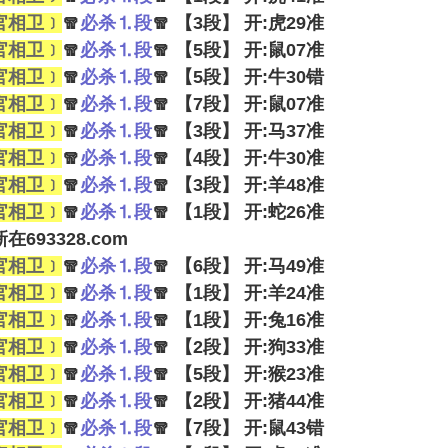
官相卫﹞
🧣
必杀⒈段
🧣 【3段】 开:虎29准
官相卫﹞
🧣
必杀⒈段
🧣 【5段】 开:鼠07准
官相卫﹞
🧣
必杀⒈段
🧣 【5段】 开:牛30错
官相卫﹞
🧣
必杀⒈段
🧣 【7段】 开:鼠07准
官相卫﹞
🧣
必杀⒈段
🧣 【3段】 开:马37准
官相卫﹞
🧣
必杀⒈段
🧣 【4段】 开:牛30准
官相卫﹞
🧣
必杀⒈段
🧣 【3段】 开:羊48准
官相卫﹞
🧣
必杀⒈段
🧣 【1段】 开:蛇26准
693328.com
官相卫﹞
🧣
必杀⒈段
🧣 【6段】 开:马49准
官相卫﹞
🧣
必杀⒈段
🧣 【1段】 开:羊24准
官相卫﹞
🧣
必杀⒈段
🧣 【1段】 开:兔16准
官相卫﹞
🧣
必杀⒈段
🧣 【2段】 开:狗33准
官相卫﹞
🧣
必杀⒈段
🧣 【5段】 开:猴23准
官相卫﹞
🧣
必杀⒈段
🧣 【2段】 开:猪44准
官相卫﹞
🧣
必杀⒈段
🧣 【7段】 开:鼠43错