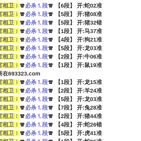
官相卫﹞
🧣
必杀⒈段
🧣 【6段】 开:蛇02准
官相卫﹞
🧣
必杀⒈段
🧣 【5段】 开:猪08准
官相卫﹞
🧣
必杀⒈段
🧣 【5段】 开:猪32错
官相卫﹞
🧣
必杀⒈段
🧣 【1段】 开:马37准
官相卫﹞
🧣
必杀⒈段
🧣 【4段】 开:狗21准
官相卫﹞
🧣
必杀⒈段
🧣 【5段】 开:龙03准
官相卫﹞
🧣
必杀⒈段
🧣 【2段】 开:牛06准
官相卫﹞
🧣
必杀⒈段
🧣 【1段】 开:鼠19准
693323.com
官相卫﹞
🧣
必杀⒈段
🧣 【1段】 开:龙15准
官相卫﹞
🧣
必杀⒈段
🧣 【2段】 开:羊24准
官相卫﹞
🧣
必杀⒈段
🧣 【5段】 开:龙03准
官相卫﹞
🧣
必杀⒈段
🧣 【7段】 开:兔28准
官相卫﹞
🧣
必杀⒈段
🧣 【2段】 开:猪44准
官相卫﹞
🧣
必杀⒈段
🧣 【4段】 开:蛇26错
官相卫﹞
🧣
必杀⒈段
🧣 【5段】 开:虎41准