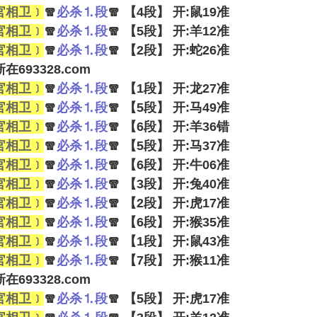
官相卫﹞
🧣
必杀⒈段
🧣 【4段】 开:鼠19准
官相卫﹞
🧣
必杀⒈段
🧣 【5段】 开:羊12准
官相卫﹞
🧣
必杀⒈段
🧣 【2段】 开:蛇26准
693328.com
官相卫﹞
🧣
必杀⒈段
🧣 【1段】 开:龙27准
官相卫﹞
🧣
必杀⒈段
🧣 【5段】 开:马49准
官相卫﹞
🧣
必杀⒈段
🧣 【6段】 开:羊36错
官相卫﹞
🧣
必杀⒈段
🧣 【5段】 开:马37准
官相卫﹞
🧣
必杀⒈段
🧣 【6段】 开:牛06准
官相卫﹞
🧣
必杀⒈段
🧣 【3段】 开:兔40准
官相卫﹞
🧣
必杀⒈段
🧣 【2段】 开:虎17准
官相卫﹞
🧣
必杀⒈段
🧣 【6段】 开:猴35准
官相卫﹞
🧣
必杀⒈段
🧣 【1段】 开:鼠43准
官相卫﹞
🧣
必杀⒈段
🧣 【7段】 开:猴11准
693328.com
官相卫﹞
🧣
必杀⒈段
🧣 【5段】 开:虎17准