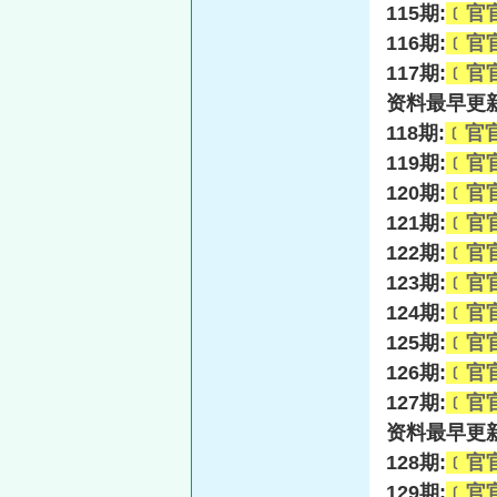
115期:
﹝官
116期:
﹝官
117期:
﹝官
资料最早更新在
118期:
﹝官
119期:
﹝官
120期:
﹝官
121期:
﹝官
122期:
﹝官
123期:
﹝官
124期:
﹝官
125期:
﹝官
126期:
﹝官
127期:
﹝官
资料最早更新在
128期:
﹝官
129期:
﹝官