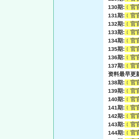
130期:
﹝官
131期:
﹝官
132期:
﹝官
133期:
﹝官
134期:
﹝官
135期:
﹝官
136期:
﹝官
137期:
﹝官
资料最早更新在
138期:
﹝官
139期:
﹝官
140期:
﹝官
141期:
﹝官
142期:
﹝官
143期:
﹝官
144期:
﹝官