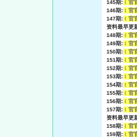
145期:
﹝官
146期:
﹝官
147期:
﹝官
资料最早更新在
148期:
﹝官
149期:
﹝官
150期:
﹝官
151期:
﹝官
152期:
﹝官
153期:
﹝官
154期:
﹝官
155期:
﹝官
156期:
﹝官
157期:
﹝官
资料最早更新在
158期:
﹝官
159期:
﹝官