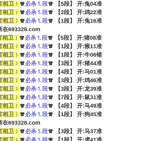
官相卫﹞
🧣
必杀⒈段
🧣 【5段】 开:兔04准
官相卫﹞
🧣
必杀⒈段
🧣 【2段】 开:鸡22准
官相卫﹞
🧣
必杀⒈段
🧣 【1段】 开:兔16准
693328.com
官相卫﹞
🧣
必杀⒈段
🧣 【5段】 开:猪08准
官相卫﹞
🧣
必杀⒈段
🧣 【1段】 开:猴11准
官相卫﹞
🧣
必杀⒈段
🧣 【1段】 开:牛06错
官相卫﹞
🧣
必杀⒈段
🧣 【3段】 开:猪44准
官相卫﹞
🧣
必杀⒈段
🧣 【4段】 开:马01准
官相卫﹞
🧣
必杀⒈段
🧣 【3段】 开:鸡46准
官相卫﹞
🧣
必杀⒈段
🧣 【3段】 开:龙39准
官相卫﹞
🧣
必杀⒈段
🧣 【7段】 开:鼠31准
官相卫﹞
🧣
必杀⒈段
🧣 【4段】 开:马49准
官相卫﹞
🧣
必杀⒈段
🧣 【1段】 开:狗45准
693328.com
官相卫﹞
🧣
必杀⒈段
🧣 【3段】 开:马37准
官相卫﹞
🧣
必杀⒈段
🧣 【1段】 开:虎41准