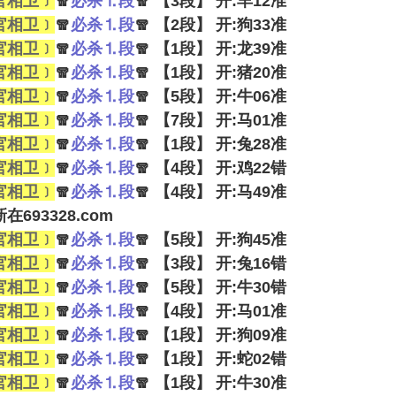
官相卫﹞
🧣
必杀⒈段
🧣 【3段】 开:羊12准
官相卫﹞
🧣
必杀⒈段
🧣 【2段】 开:狗33准
官相卫﹞
🧣
必杀⒈段
🧣 【1段】 开:龙39准
官相卫﹞
🧣
必杀⒈段
🧣 【1段】 开:猪20准
官相卫﹞
🧣
必杀⒈段
🧣 【5段】 开:牛06准
官相卫﹞
🧣
必杀⒈段
🧣 【7段】 开:马01准
官相卫﹞
🧣
必杀⒈段
🧣 【1段】 开:兔28准
官相卫﹞
🧣
必杀⒈段
🧣 【4段】 开:鸡22错
官相卫﹞
🧣
必杀⒈段
🧣 【4段】 开:马49准
693328.com
官相卫﹞
🧣
必杀⒈段
🧣 【5段】 开:狗45准
官相卫﹞
🧣
必杀⒈段
🧣 【3段】 开:兔16错
官相卫﹞
🧣
必杀⒈段
🧣 【5段】 开:牛30错
官相卫﹞
🧣
必杀⒈段
🧣 【4段】 开:马01准
官相卫﹞
🧣
必杀⒈段
🧣 【1段】 开:狗09准
官相卫﹞
🧣
必杀⒈段
🧣 【1段】 开:蛇02错
官相卫﹞
🧣
必杀⒈段
🧣 【1段】 开:牛30准