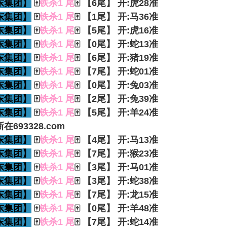
东集团】
🀄
铁杀1 尾
🀄 【6尾】 开:虎28准
东集团】
🀄
铁杀1 尾
🀄 【1尾】 开:马36准
东集团】
🀄
铁杀1 尾
🀄 【5尾】 开:虎16准
东集团】
🀄
铁杀1 尾
🀄 【0尾】 开:蛇13准
东集团】
🀄
铁杀1 尾
🀄 【6尾】 开:猪19准
东集团】
🀄
铁杀1 尾
🀄 【7尾】 开:蛇01准
东集团】
🀄
铁杀1 尾
🀄 【0尾】 开:兔03准
东集团】
🀄
铁杀1 尾
🀄 【2尾】 开:兔39准
东集团】
🀄
铁杀1 尾
🀄 【5尾】 开:羊24准
693328.com
东集团】
🀄
铁杀1 尾
🀄 【4尾】 开:马13准
东集团】
🀄
铁杀1 尾
🀄 【7尾】 开:猴23准
东集团】
🀄
铁杀1 尾
🀄 【3尾】 开:马01准
东集团】
🀄
铁杀1 尾
🀄 【3尾】 开:蛇38准
东集团】
🀄
铁杀1 尾
🀄 【7尾】 开:龙15准
东集团】
🀄
铁杀1 尾
🀄 【0尾】 开:羊48准
东集团】
🀄
铁杀1 尾
🀄 【7尾】 开:蛇14准