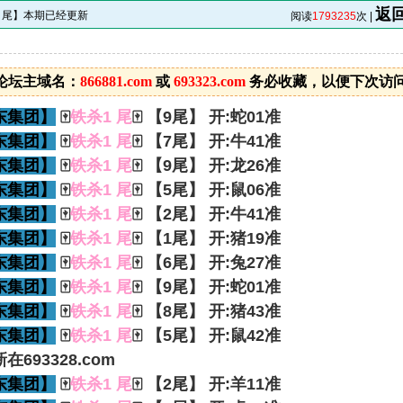
返
1 尾】本期已经更新
阅读
1793235
次 |
论坛主域名：
866881.com
或
693323.com
务必收藏，以便下次访
东集团】
🀄
铁杀1 尾
🀄 【9尾】 开:蛇01准
东集团】
🀄
铁杀1 尾
🀄 【7尾】 开:牛41准
东集团】
🀄
铁杀1 尾
🀄 【9尾】 开:龙26准
东集团】
🀄
铁杀1 尾
🀄 【5尾】 开:鼠06准
东集团】
🀄
铁杀1 尾
🀄 【2尾】 开:牛41准
东集团】
🀄
铁杀1 尾
🀄 【1尾】 开:猪19准
东集团】
🀄
铁杀1 尾
🀄 【6尾】 开:兔27准
东集团】
🀄
铁杀1 尾
🀄 【9尾】 开:蛇01准
东集团】
🀄
铁杀1 尾
🀄 【8尾】 开:猪43准
东集团】
🀄
铁杀1 尾
🀄 【5尾】 开:鼠42准
693328.com
东集团】
🀄
铁杀1 尾
🀄 【2尾】 开:羊11准